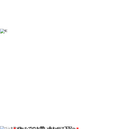
【TEL】
0564-73-7000
鈴木塗工店
岡崎市の外壁塗装・屋根の塗り替え・防水工事
■
メールでのお問い合わせは下記へ
■